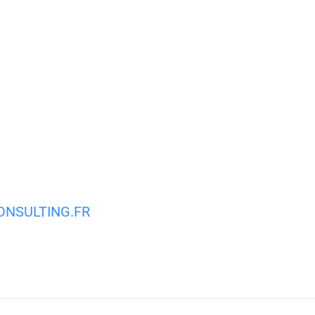
 Dombasle
Ma Mairie
Mes services
NSULTING.FR