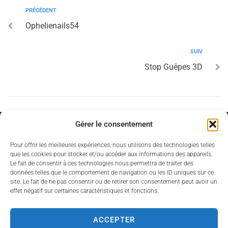
PRÉCÉDENT
Ophelienails54
SUIV
Stop Guêpes 3D
Gérer le consentement
Mairie de Dombasle-sur-Meurthe
Pour offrir les meilleures expériences, nous utilisons des technologies telles
Place Suzanne Pierre
que les cookies pour stocker et/ou accéder aux informations des appareils.
54 110 Dombasle-sur-Meurthe
Le fait de consentir à ces technologies nous permettra de traiter des
données telles que le comportement de navigation ou les ID uniques sur ce
site. Le fait de ne pas consentir ou de retirer son consentement peut avoir un
03 83 18 34 34
effet négatif sur certaines caractéristiques et fonctions.
Nous contacter
ACCEPTER